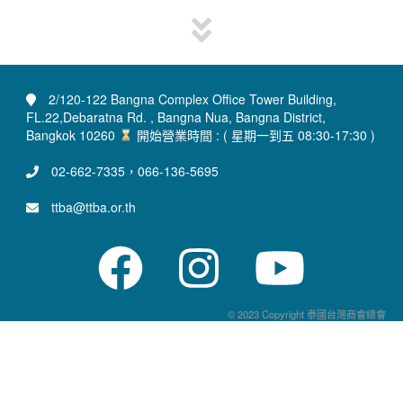
2/120-122 Bangna Complex Office Tower Building,
FL.22,Debaratna Rd. , Bangna Nua, Bangna District,
Bangkok 10260
開始營業時間 : ( 星期一到五 08:30-17:30 )
02-662-7335，066-136-5695
ttba@ttba.or.th
© 2023 Copyright 泰國台灣商會總會