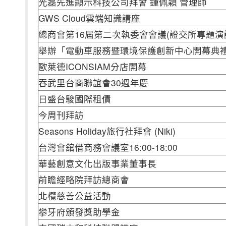
光磊先進顯示科技公司拜會 鍾佩穎 管理師
GWS Cloud雲端知識講座
總商會第16屆第二次執委會會議(證交所專題演講
舉辦「電動車服務暨環境保護創新中心開幕典
歐萊德ICONSIAM分店開幕
吞武里台商聯誼會30週年慶
日盛台駿國際租債
今周刊拜訪
Seasons Holiday旅行社拜會 (Niki)
台灣會舘借商務會議室16:00-18:00
華藝創意文化出版事業董事長
前瞻經略院拜訪總商會
北欖慈善公益活動
攀牙府頒發獎助學金