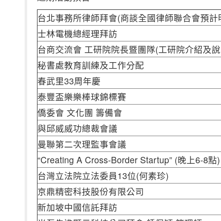
台北事務所律師拜會(商談全國律師聯合會預計明
士林電機總經理拜訪
台商交流會 工研院院長暨團隊(工研院介紹及說
秘書處教育訓練及工作分配
春武里33周年慶
泰豐盃樂樂棒球錦標賽
僑委會 文化團 籌備會
與邱威威功總裁會議
曼聯第二次理監事會議
“Creating A Cross-Border Startup” (晚上6-8點)
台灣立法院立法委員13位(何素珍)
京鼎精密科技股份有限公司
新加坡中國信託拜訪