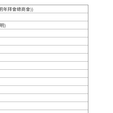
年拜會總商會))
明)