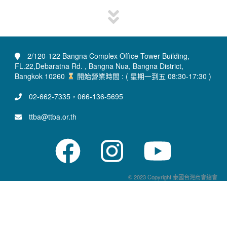
2/120-122 Bangna Complex Office Tower Building,
FL.22,Debaratna Rd. , Bangna Nua, Bangna District,
Bangkok 10260
開始營業時間 : ( 星期一到五 08:30-17:30 )
02-662-7335，066-136-5695
ttba@ttba.or.th
© 2023 Copyright 泰國台灣商會總會