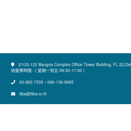
2/120-122 Bangna Complex Office Tower Building, FL.22,De
始營業時間 : ( 星期一到五 08:30-17:30 )
02-662-7335，066-136-5695
ttba@ttba.or.th