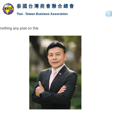
泰國台灣商會聯合總會
Thai - Taiwan Business Association
nothing any post on this