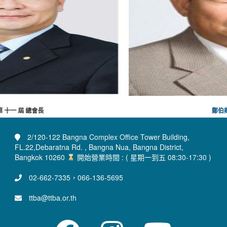
鄭伯卿
第 八 屆 總會長
2/120-122 Bangna Complex Office Tower Building,
FL.22,Debaratna Rd. , Bangna Nua, Bangna District,
Bangkok 10260
開始營業時間 : ( 星期一到五 08:30-17:30 )
02-662-7335，066-136-5695
ttba@ttba.or.th