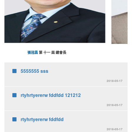
鄭伯卿
第 八 屆 總會長
5555555 sss
2018-05-17
rtyhrtyererw fddfdd 121212
2018-05-17
rtyhrtyererw fddfdd
2018-05-17