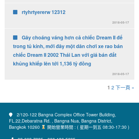
rtyhrtyererw 12312
2018-05-17
Gây choáng váng hơn cả chiếc Dream II để
trong tủ kính, mới đây một dân chơi xe rao bán
chiếc Dream II 2002 Thái Lan với giá bán đắt
khủng khiếp lên tới 1,136 tỷ đồng
2018-05-17
1
2
下一頁 »
2/120-122 Bangna Complex Office Tower Building,
FL.22,Debaratna Rd. , Bangna Nua, Bangna District,
Bangkok 10260
開始營業時間 : ( 星期一到五 08:30-17:30 )