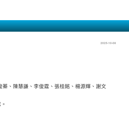
2025-10-08
陳俊蓁、陳慧謙、李俊霆、張桂銘、楊源輝、謝文
席。