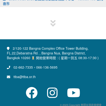
夜市
2/120-122 Bangna Complex Office Tower Building,
FL.22,Debaratna Rd. , Bangna Nua, Bangna District,
Bangkok 10260
開始營業時間 : ( 星期一到五 08:30-17:30 )
02-662-7335，066-136-5695
ttba@ttba.or.th
© 2023 Copyright 泰國台灣商會總會