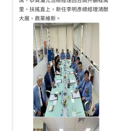
里、扶搖直上，新任李明彥總經理鴻猷
大展、鼎業維新。