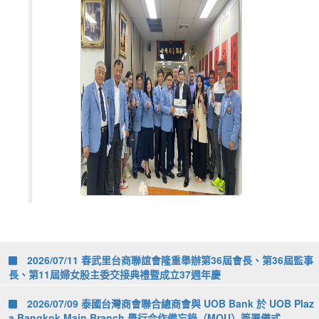
2026/07/11 春武里台商聯誼會隆重舉辦第36屆會長、第36屆監事
長、第11屆婦女股主委交接典禮暨成立37週年慶
2026/07/09 泰國台灣商會聯合總商會與 UOB Bank 於 UOB Plaz
a Bangkok Main Branch 舉行合作備忘錄（MOU）簽署儀式