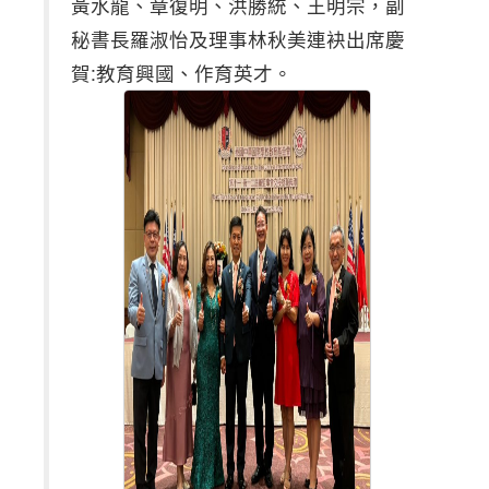
黃水龍、章復明、洪勝統、王明宗，副
秘書長羅淑怡及理事林秋美連袂出席慶
賀:教育興國、作育英才。