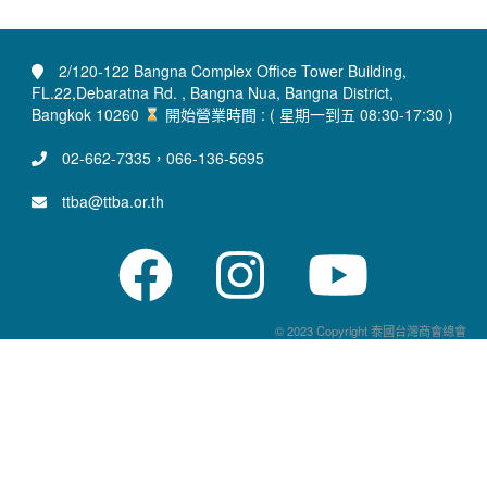
2/120-122 Bangna Complex Office Tower Building,
FL.22,Debaratna Rd. , Bangna Nua, Bangna District,
Bangkok 10260
開始營業時間 : ( 星期一到五 08:30-17:30 )
02-662-7335，066-136-5695
ttba@ttba.or.th
© 2023 Copyright 泰國台灣商會總會